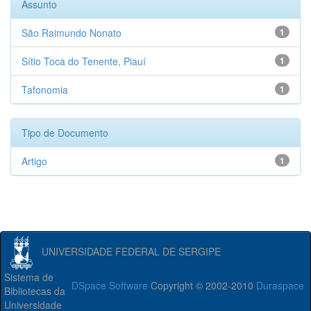
Assunto
São Raimundo Nonato
1
Sítio Toca do Tenente, Piauí
1
Tafonomia
1
Tipo de Documento
Artigo
1
UNIVERSIDADE FEDERAL DE SERGIPE
Sistema de
DSpace Software
Copyright © 2002-2010
Duraspace
Bibliotecas da
Universidade