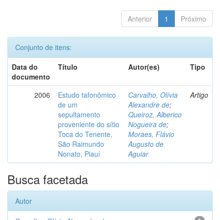
Anterior
1
Próximo
Conjunto de itens:
Data do
Título
Autor(es)
Tipo
documento
2006
Estudo tafonômico
Carvalho, Olívia
Artigo
de um
Alexandre de
;
sepultamento
Queiroz, Alberico
proveniente do sítio
Nogueira de
;
Toca do Tenente,
Moraes, Flávio
São Raimundo
Augusto de
Nonato, Piauí
Aguiar
Busca facetada
Autor