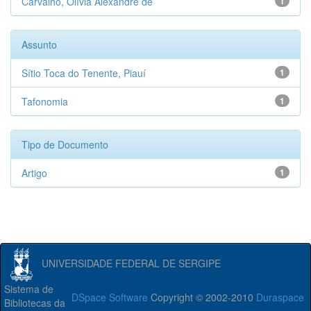
Carvalho, Olívia Alexandre de
1
Assunto
Sítio Toca do Tenente, Piauí
1
Tafonomia
1
Tipo de Documento
Artigo
1
UNIVERSIDADE FEDERAL DE SERGIPE
Sistema de
DSpace Software
Copyright © 2002-2010
Duraspace
Bibliotecas da