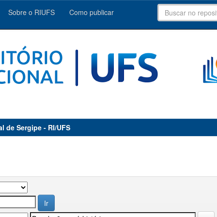
Sobre o RIUFS
Como publicar
al de Sergipe - RI/UFS