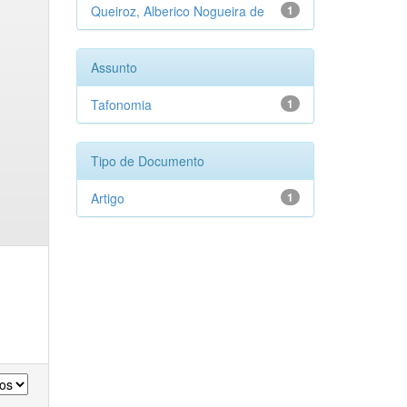
Queiroz, Alberico Nogueira de
1
Assunto
Tafonomia
1
Tipo de Documento
Artigo
1