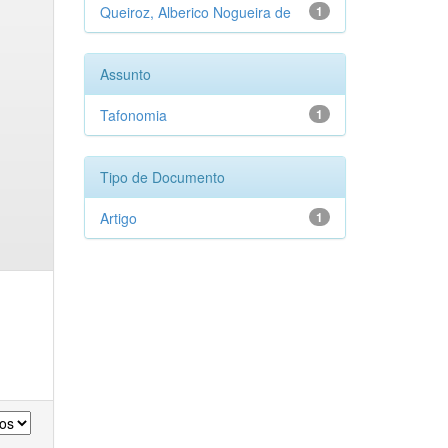
Queiroz, Alberico Nogueira de
1
Assunto
Tafonomia
1
Tipo de Documento
Artigo
1