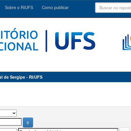
Sobre o RIUFS
Como publicar
al de Sergipe - RI/UFS