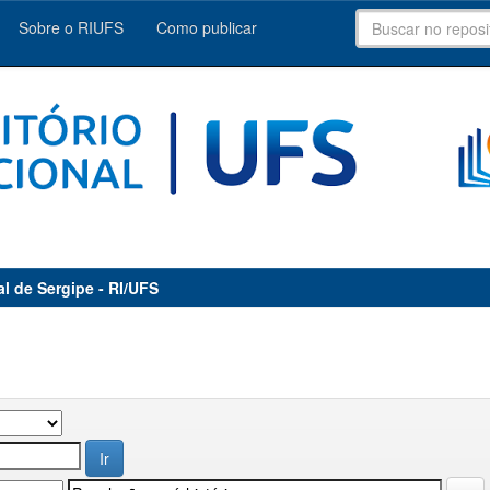
Sobre o RIUFS
Como publicar
al de Sergipe - RI/UFS