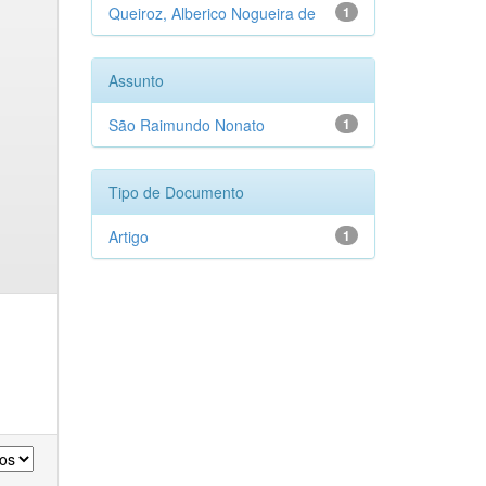
Queiroz, Alberico Nogueira de
1
Assunto
São Raimundo Nonato
1
Tipo de Documento
Artigo
1