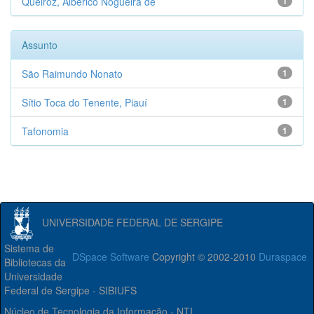
Queiroz, Alberico Nogueira de
1
Assunto
São Raimundo Nonato
1
Sítio Toca do Tenente, Piauí
1
Tafonomia
1
UNIVERSIDADE FEDERAL DE SERGIPE
Sistema de
DSpace Software
Copyright © 2002-2010
Duraspace
Bibliotecas da
Universidade
Federal de Sergipe - SIBIUFS
Núcleo de Tecnologia da Informação - NTI