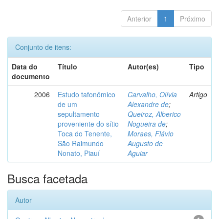
Anterior
1
Próximo
Conjunto de itens:
Data do
Título
Autor(es)
Tipo
documento
2006
Estudo tafonômico
Carvalho, Olívia
Artigo
de um
Alexandre de
;
sepultamento
Queiroz, Alberico
proveniente do sítio
Nogueira de
;
Toca do Tenente,
Moraes, Flávio
São Raimundo
Augusto de
Nonato, Piauí
Aguiar
Busca facetada
Autor