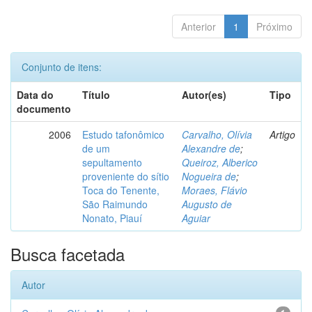
Anterior
1
Próximo
Conjunto de itens:
Data do
Título
Autor(es)
Tipo
documento
2006
Estudo tafonômico
Carvalho, Olívia
Artigo
de um
Alexandre de
;
sepultamento
Queiroz, Alberico
proveniente do sítio
Nogueira de
;
Toca do Tenente,
Moraes, Flávio
São Raimundo
Augusto de
Nonato, Piauí
Aguiar
Busca facetada
Autor