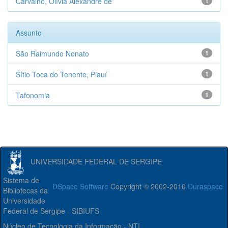
Carvalho, Olívia Alexandre de
1
Assunto
São Raimundo Nonato
1
Sítio Toca do Tenente, Piauí
1
Tafonomia
1
UNIVERSIDADE FEDERAL DE SERGIPE
Sistema de
DSpace Software
Copyright © 2002-2010
Duraspace
Bibliotecas da
Universidade
Federal de Sergipe - SIBIUFS
Núcleo de Tecnologia da Informação - NTI