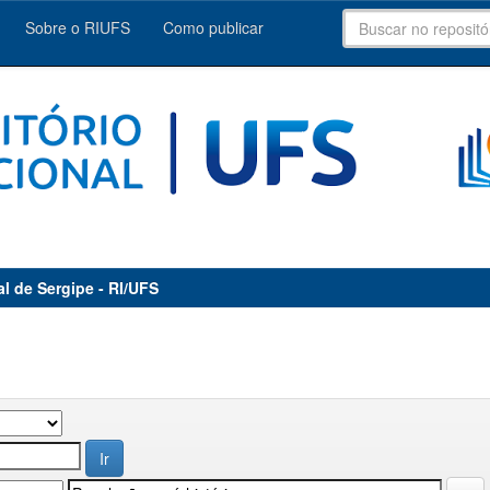
Sobre o RIUFS
Como publicar
al de Sergipe - RI/UFS