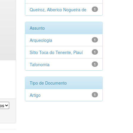
Queiroz, Alberico Nogueira de
1
Assunto
Arqueologia
1
Sítio Toca do Tenente, Piauí
1
Tafonomia
1
Tipo de Documento
Artigo
1