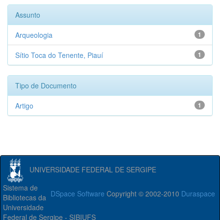
Assunto
Arqueologia
1
Sítio Toca do Tenente, Piauí
1
Tipo de Documento
Artigo
1
UNIVERSIDADE FEDERAL DE SERGIPE
Sistema de
DSpace Software
Copyright © 2002-2010
Duraspace
Bibliotecas da
Universidade
Federal de Sergipe - SIBIUFS