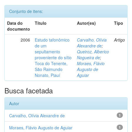
Conjunto de itens:
Data do
Título
Autor(es)
Tipo
documento
2006
Estudo tafonômico
Carvalho, Olívia
Artigo
de um
Alexandre de
;
sepultamento
Queiroz, Alberico
proveniente do sítio
Nogueira de
;
Toca do Tenente,
Moraes, Flávio
São Raimundo
Augusto de
Nonato, Piauí
Aguiar
Busca facetada
Autor
Carvalho, Olívia Alexandre de
1
Moraes, Flávio Augusto de Aguiar
1