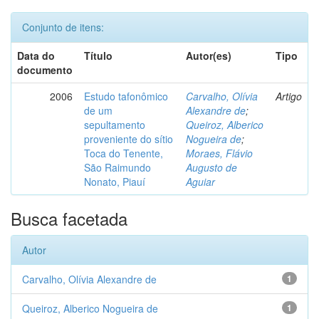
Conjunto de itens:
Data do
Título
Autor(es)
Tipo
documento
2006
Estudo tafonômico
Carvalho, Olívia
Artigo
de um
Alexandre de
;
sepultamento
Queiroz, Alberico
proveniente do sítio
Nogueira de
;
Toca do Tenente,
Moraes, Flávio
São Raimundo
Augusto de
Nonato, Piauí
Aguiar
Busca facetada
Autor
Carvalho, Olívia Alexandre de
1
Queiroz, Alberico Nogueira de
1