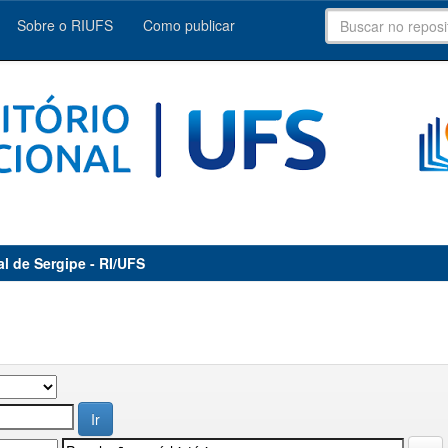
Sobre o RIUFS
Como publicar
al de Sergipe - RI/UFS