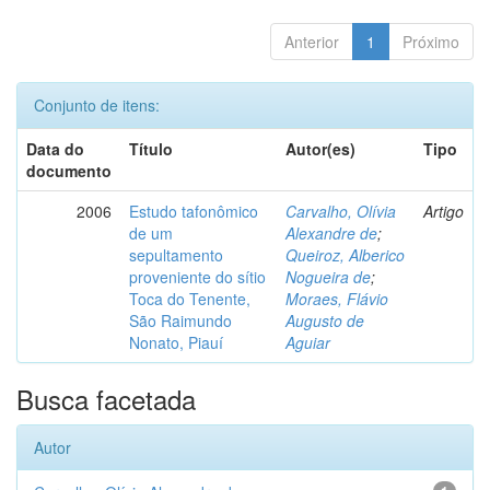
Anterior
1
Próximo
Conjunto de itens:
Data do
Título
Autor(es)
Tipo
documento
2006
Estudo tafonômico
Carvalho, Olívia
Artigo
de um
Alexandre de
;
sepultamento
Queiroz, Alberico
proveniente do sítio
Nogueira de
;
Toca do Tenente,
Moraes, Flávio
São Raimundo
Augusto de
Nonato, Piauí
Aguiar
Busca facetada
Autor