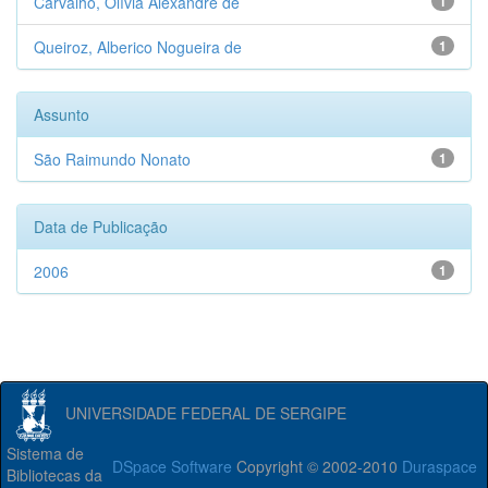
Carvalho, Olívia Alexandre de
1
Queiroz, Alberico Nogueira de
1
Assunto
São Raimundo Nonato
1
Data de Publicação
2006
1
UNIVERSIDADE FEDERAL DE SERGIPE
Sistema de
DSpace Software
Copyright © 2002-2010
Duraspace
Bibliotecas da