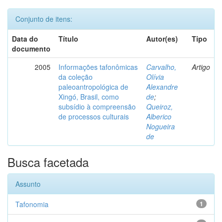
Conjunto de itens:
Data do
Título
Autor(es)
Tipo
documento
2005
Informações tafonômicas
Carvalho,
Artigo
da coleção
Olívia
paleoantropológica de
Alexandre
Xingó, Brasil, como
de
;
subsídio à compreensão
Queiroz,
de processos culturais
Alberico
Nogueira
de
Busca facetada
Assunto
Tafonomia
1