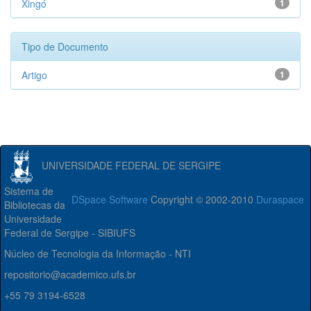
Xingó
1
Tipo de Documento
Artigo
1
UNIVERSIDADE FEDERAL DE SERGIPE
Sistema de
DSpace Software
Copyright © 2002-2010
Duraspace
Bibliotecas da
Universidade
Federal de Sergipe - SIBIUFS
Núcleo de Tecnologia da Informação - NTI
repositorio@academico.ufs.br
+55 79 3194-6528