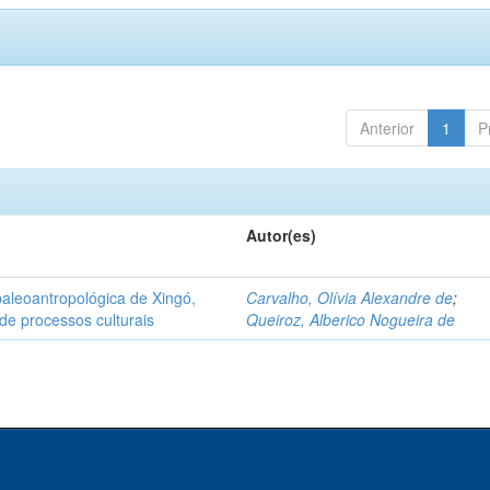
Anterior
1
P
Autor(es)
aleoantropológica de Xingó,
Carvalho, Olívia Alexandre de
;
de processos culturais
Queiroz, Alberico Nogueira de