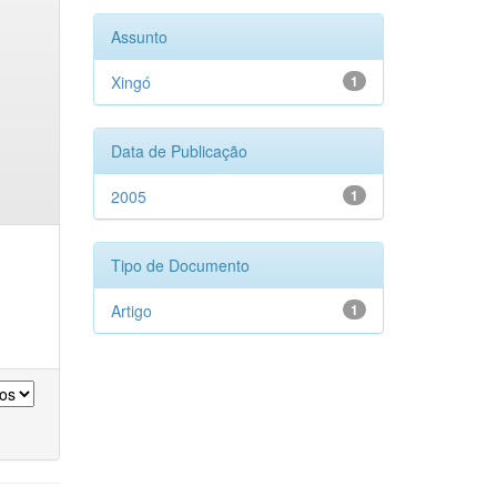
Assunto
Xingó
1
Data de Publicação
2005
1
Tipo de Documento
Artigo
1