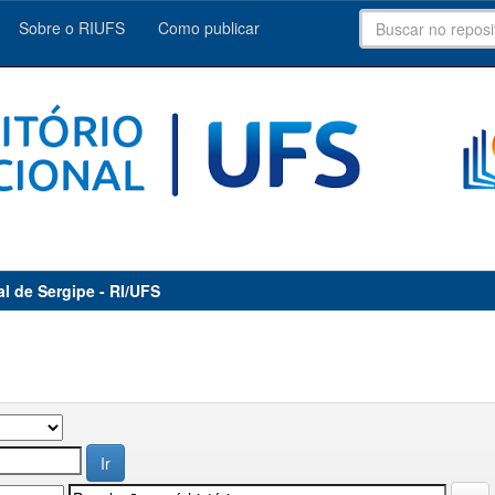
Sobre o RIUFS
Como publicar
al de Sergipe - RI/UFS