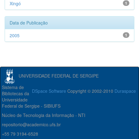
Xingó
1
Data de Publicação
2005
1
UNIVERSIDADE FEDERAL DE SERGIPE
Sistema de
DSpace Software
Copyright © 2002-2010
Duraspace
Bibliotecas da
Universidade
Federal de Sergipe - SIBIUFS
Núcleo de Tecnologia da Informação - NTI
repositorio@academico.ufs.br
+55 79 3194-6528