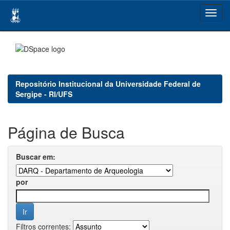
Skip
navigation
Repositório Institucional da Universidade Federal de
Sergipe - RI/UFS
Página de Busca
Buscar em:
por
Filtros correntes: