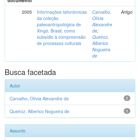
documento
2005
Informações tafonômicas
Carvalho,
Artigo
da coleção
Olívia
paleoantropológica de
Alexandre
Xingó, Brasil, como
de
;
subsídio à compreensão
Queiroz,
de processos culturais
Alberico
Nogueira
de
Busca facetada
Autor
Carvalho, Olívia Alexandre de
1
Queiroz, Alberico Nogueira de
1
Assunto