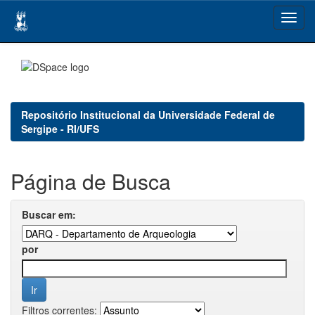
Skip
navigation
Repositório Institucional da Universidade Federal de
Sergipe - RI/UFS
Página de Busca
Buscar em:
por
Filtros correntes: