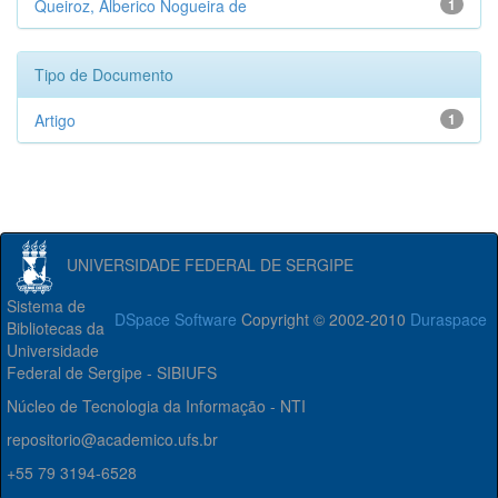
Queiroz, Alberico Nogueira de
1
Tipo de Documento
Artigo
1
UNIVERSIDADE FEDERAL DE SERGIPE
Sistema de
DSpace Software
Copyright © 2002-2010
Duraspace
Bibliotecas da
Universidade
Federal de Sergipe - SIBIUFS
Núcleo de Tecnologia da Informação - NTI
repositorio@academico.ufs.br
+55 79 3194-6528