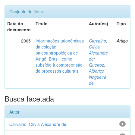
Conjunto de itens:
Data do
Título
Autor(es)
Tipo
documento
2005
Informações tafonômicas
Carvalho,
Artigo
da coleção
Olívia
paleoantropológica de
Alexandre
Xingó, Brasil, como
de
;
subsídio à compreensão
Queiroz,
de processos culturais
Alberico
Nogueira
de
Busca facetada
Autor
Carvalho, Olívia Alexandre de
1