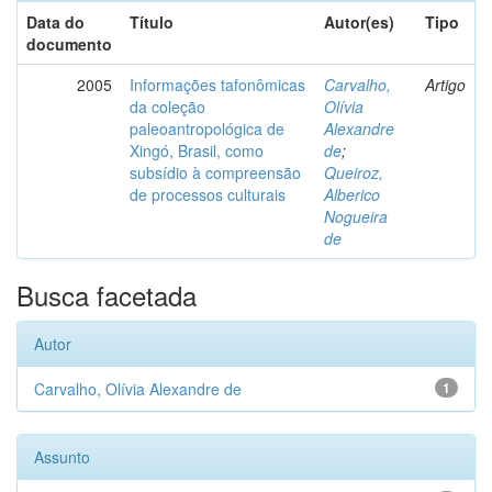
Data do
Título
Autor(es)
Tipo
documento
2005
Informações tafonômicas
Carvalho,
Artigo
da coleção
Olívia
paleoantropológica de
Alexandre
Xingó, Brasil, como
de
;
subsídio à compreensão
Queiroz,
de processos culturais
Alberico
Nogueira
de
Busca facetada
Autor
Carvalho, Olívia Alexandre de
1
Assunto