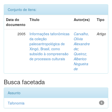
Conjunto de itens:
Data do
Título
Autor(es)
Tipo
documento
2005
Informações tafonômicas
Carvalho,
Artigo
da coleção
Olívia
paleoantropológica de
Alexandre
Xingó, Brasil, como
de
;
subsídio à compreensão
Queiroz,
de processos culturais
Alberico
Nogueira
de
Busca facetada
Assunto
Tafonomia
1