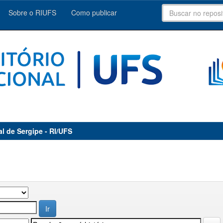
Sobre o RIUFS
Como publicar
al de Sergipe - RI/UFS