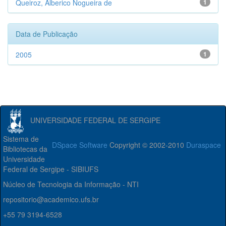
Queiroz, Alberico Nogueira de
1
Data de Publicação
2005
1
UNIVERSIDADE FEDERAL DE SERGIPE
Sistema de
DSpace Software
Copyright © 2002-2010
Duraspace
Bibliotecas da
Universidade
Federal de Sergipe - SIBIUFS
Núcleo de Tecnologia da Informação - NTI
repositorio@academico.ufs.br
+55 79 3194-6528