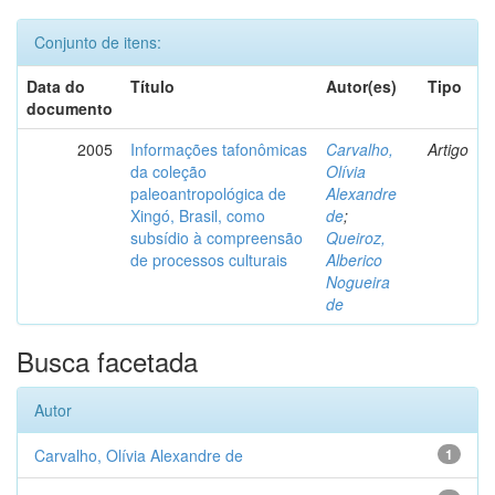
Conjunto de itens:
Data do
Título
Autor(es)
Tipo
documento
2005
Informações tafonômicas
Carvalho,
Artigo
da coleção
Olívia
paleoantropológica de
Alexandre
Xingó, Brasil, como
de
;
subsídio à compreensão
Queiroz,
de processos culturais
Alberico
Nogueira
de
Busca facetada
Autor
Carvalho, Olívia Alexandre de
1