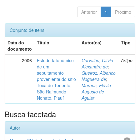
Anterior
1
Próximo
Conjunto de itens:
Data do
Título
Autor(es)
Tipo
documento
2006
Estudo tafonômico
Carvalho, Olívia
Artigo
de um
Alexandre de
;
sepultamento
Queiroz, Alberico
proveniente do sítio
Nogueira de
;
Toca do Tenente,
Moraes, Flávio
São Raimundo
Augusto de
Nonato, Piauí
Aguiar
Busca facetada
Autor