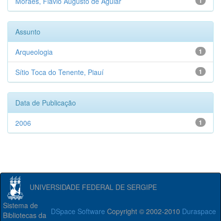
Moraes, Flávio Augusto de Aguiar
1
Assunto
Arqueologia
1
Sítio Toca do Tenente, Piauí
1
Data de Publicação
2006
1
UNIVERSIDADE FEDERAL DE SERGIPE
Sistema de
DSpace Software
Copyright © 2002-2010
Duraspace
Bibliotecas da