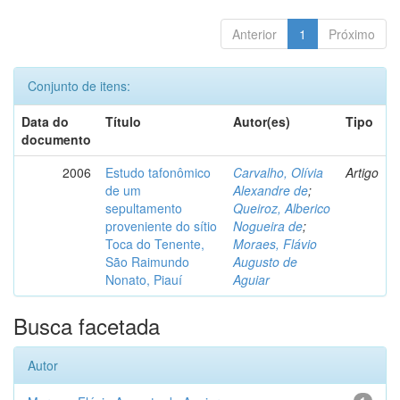
Anterior
1
Próximo
Conjunto de itens:
Data do
Título
Autor(es)
Tipo
documento
2006
Estudo tafonômico
Carvalho, Olívia
Artigo
de um
Alexandre de
;
sepultamento
Queiroz, Alberico
proveniente do sítio
Nogueira de
;
Toca do Tenente,
Moraes, Flávio
São Raimundo
Augusto de
Nonato, Piauí
Aguiar
Busca facetada
Autor