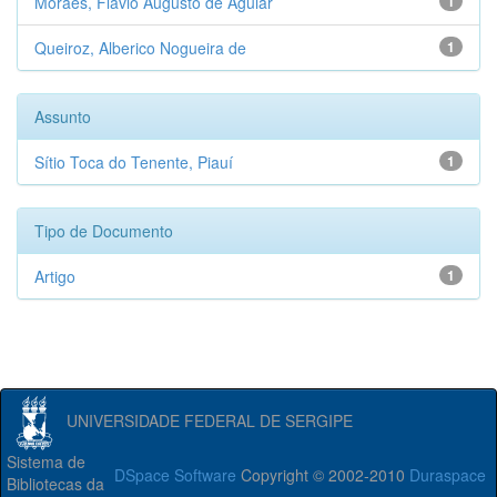
Moraes, Flávio Augusto de Aguiar
1
Queiroz, Alberico Nogueira de
1
Assunto
Sítio Toca do Tenente, Piauí
1
Tipo de Documento
Artigo
1
UNIVERSIDADE FEDERAL DE SERGIPE
Sistema de
DSpace Software
Copyright © 2002-2010
Duraspace
Bibliotecas da