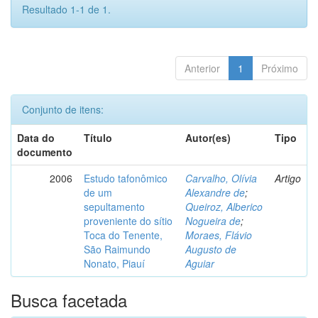
Resultado 1-1 de 1.
Anterior
1
Próximo
Conjunto de itens:
Data do
Título
Autor(es)
Tipo
documento
2006
Estudo tafonômico
Carvalho, Olívia
Artigo
de um
Alexandre de
;
sepultamento
Queiroz, Alberico
proveniente do sítio
Nogueira de
;
Toca do Tenente,
Moraes, Flávio
São Raimundo
Augusto de
Nonato, Piauí
Aguiar
Busca facetada