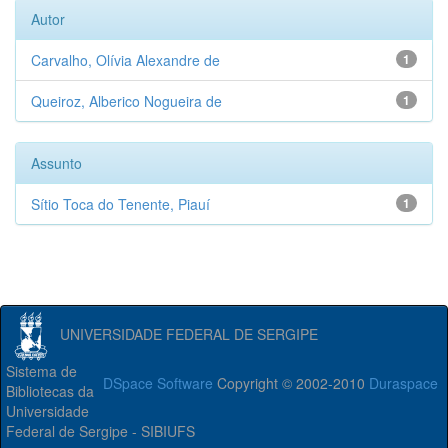
Autor
Carvalho, Olívia Alexandre de
1
Queiroz, Alberico Nogueira de
1
Assunto
Sítio Toca do Tenente, Piauí
1
UNIVERSIDADE FEDERAL DE SERGIPE
Sistema de
DSpace Software
Copyright © 2002-2010
Duraspace
Bibliotecas da
Universidade
Federal de Sergipe - SIBIUFS