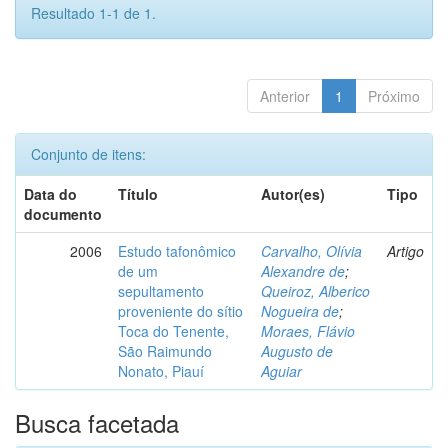
Resultado 1-1 de 1.
Anterior
1
Próximo
Conjunto de itens:
Data do
Título
Autor(es)
Tipo
documento
2006
Estudo tafonômico
Carvalho, Olívia
Artigo
de um
Alexandre de
;
sepultamento
Queiroz, Alberico
proveniente do sítio
Nogueira de
;
Toca do Tenente,
Moraes, Flávio
São Raimundo
Augusto de
Nonato, Piauí
Aguiar
Busca facetada