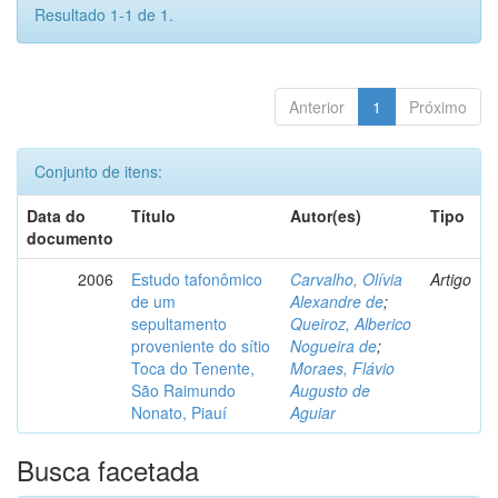
Resultado 1-1 de 1.
Anterior
1
Próximo
Conjunto de itens:
Data do
Título
Autor(es)
Tipo
documento
2006
Estudo tafonômico
Carvalho, Olívia
Artigo
de um
Alexandre de
;
sepultamento
Queiroz, Alberico
proveniente do sítio
Nogueira de
;
Toca do Tenente,
Moraes, Flávio
São Raimundo
Augusto de
Nonato, Piauí
Aguiar
Busca facetada