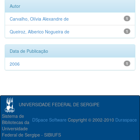
Autor
Carvalho, Olívia Alexandre de
1
Queiroz, Alberico Nogueira de
1
Data de Publicação
2006
1
UNIVERSIDADE FEDERAL DE SERGIPE
Sistema de
DSpace Software
Copyright © 2002-2010
Duraspace
Bibliotecas da
Universidade
Federal de Sergipe - SIBIUFS