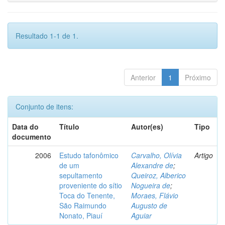
Resultado 1-1 de 1.
Anterior
1
Próximo
Conjunto de itens:
Data do
Título
Autor(es)
Tipo
documento
2006
Estudo tafonômico
Carvalho, Olívia
Artigo
de um
Alexandre de
;
sepultamento
Queiroz, Alberico
proveniente do sítio
Nogueira de
;
Toca do Tenente,
Moraes, Flávio
São Raimundo
Augusto de
Nonato, Piauí
Aguiar