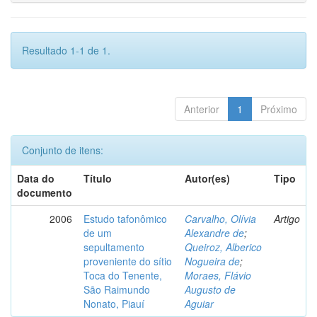
Resultado 1-1 de 1.
Anterior
1
Próximo
Conjunto de itens:
Data do
Título
Autor(es)
Tipo
documento
2006
Estudo tafonômico
Carvalho, Olívia
Artigo
de um
Alexandre de
;
sepultamento
Queiroz, Alberico
proveniente do sítio
Nogueira de
;
Toca do Tenente,
Moraes, Flávio
São Raimundo
Augusto de
Nonato, Piauí
Aguiar