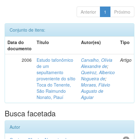
Anterior
1
Próximo
Conjunto de itens:
Data do
Título
Autor(es)
Tipo
documento
2006
Estudo tafonômico
Carvalho, Olívia
Artigo
de um
Alexandre de
;
sepultamento
Queiroz, Alberico
proveniente do sítio
Nogueira de
;
Toca do Tenente,
Moraes, Flávio
São Raimundo
Augusto de
Nonato, Piauí
Aguiar
Busca facetada
Autor