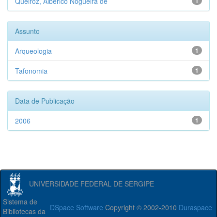
Queiroz, Alberico Nogueira de
1
Assunto
Arqueologia
1
Tafonomia
1
Data de Publicação
2006
1
UNIVERSIDADE FEDERAL DE SERGIPE
Sistema de
DSpace Software
Copyright © 2002-2010
Duraspace
Bibliotecas da