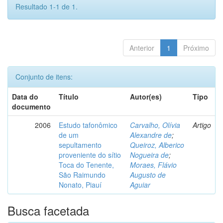
Resultado 1-1 de 1.
Anterior
1
Próximo
Conjunto de itens:
Data do
Título
Autor(es)
Tipo
documento
2006
Estudo tafonômico
Carvalho, Olívia
Artigo
de um
Alexandre de
;
sepultamento
Queiroz, Alberico
proveniente do sítio
Nogueira de
;
Toca do Tenente,
Moraes, Flávio
São Raimundo
Augusto de
Nonato, Piauí
Aguiar
Busca facetada