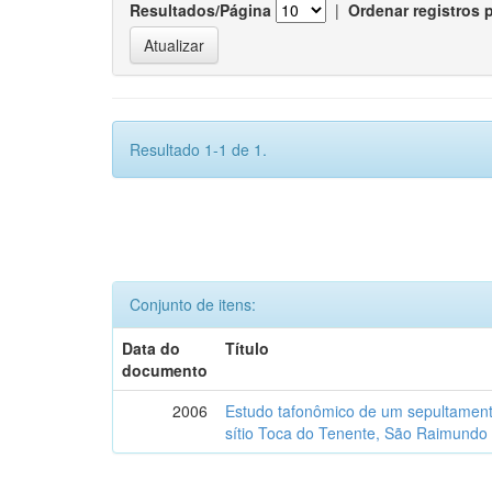
Resultados/Página
|
Ordenar registros 
Resultado 1-1 de 1.
Conjunto de itens:
Data do
Título
documento
2006
Estudo tafonômico de um sepultament
sítio Toca do Tenente, São Raimundo 