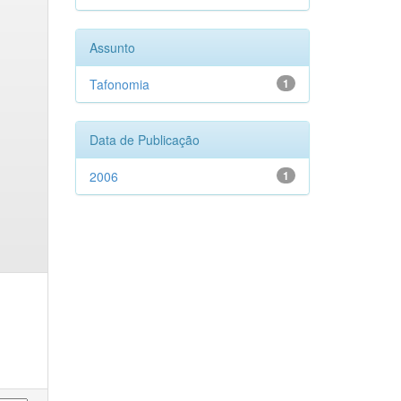
Assunto
Tafonomia
1
Data de Publicação
2006
1