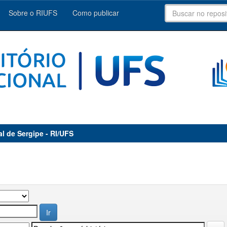
Sobre o RIUFS
Como publicar
al de Sergipe - RI/UFS