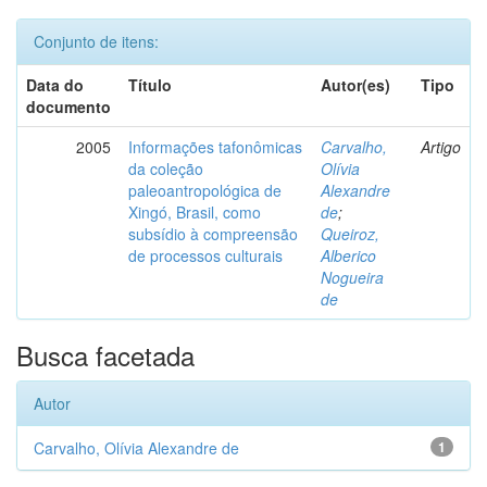
Conjunto de itens:
Data do
Título
Autor(es)
Tipo
documento
2005
Informações tafonômicas
Carvalho,
Artigo
da coleção
Olívia
paleoantropológica de
Alexandre
Xingó, Brasil, como
de
;
subsídio à compreensão
Queiroz,
de processos culturais
Alberico
Nogueira
de
Busca facetada
Autor
Carvalho, Olívia Alexandre de
1