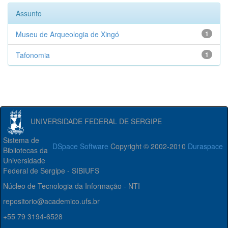
Assunto
Museu de Arqueologia de Xingó
1
Tafonomia
1
UNIVERSIDADE FEDERAL DE SERGIPE
Sistema de
DSpace Software
Copyright © 2002-2010
Duraspace
Bibliotecas da
Universidade
Federal de Sergipe - SIBIUFS
Núcleo de Tecnologia da Informação - NTI
repositorio@academico.ufs.br
+55 79 3194-6528