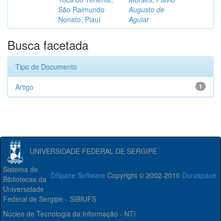
São Raimundo
Augusto de
Nonato, Piauí
Aguiar
Busca facetada
Tipo de Documento
Artigo
1
UNIVERSIDADE FEDERAL DE SERGIPE
Sistema de
DSpace Software
Copyright © 2002-2010
Duraspace
Bibliotecas da
Universidade
Federal de Sergipe - SIBIUFS
Núcleo de Tecnologia da Informação - NTI