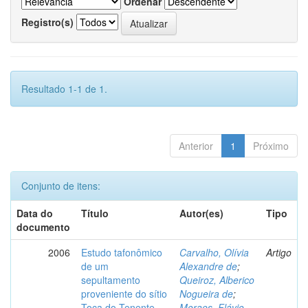
Ordenar
Registro(s)
Resultado 1-1 de 1.
Anterior
1
Próximo
Conjunto de itens:
Data do
Título
Autor(es)
Tipo
documento
2006
Estudo tafonômico
Carvalho, Olívia
Artigo
de um
Alexandre de
;
sepultamento
Queiroz, Alberico
proveniente do sítio
Nogueira de
;
Toca do Tenente,
Moraes, Flávio