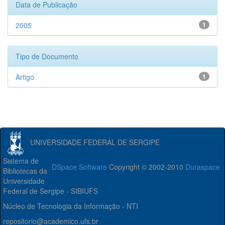
Data de Publicação
2005
1
Tipo de Documento
Artigo
1
UNIVERSIDADE FEDERAL DE SERGIPE
Sistema de
DSpace Software
Copyright © 2002-2010
Duraspace
Bibliotecas da
Universidade
Federal de Sergipe - SIBIUFS
Núcleo de Tecnologia da Informação - NTI
repositorio@academico.ufs.br