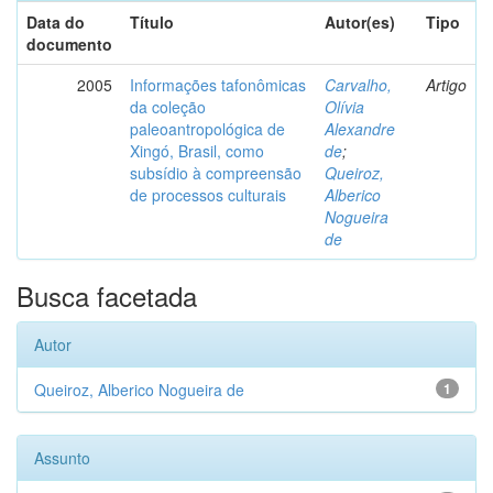
Data do
Título
Autor(es)
Tipo
documento
2005
Informações tafonômicas
Carvalho,
Artigo
da coleção
Olívia
paleoantropológica de
Alexandre
Xingó, Brasil, como
de
;
subsídio à compreensão
Queiroz,
de processos culturais
Alberico
Nogueira
de
Busca facetada
Autor
Queiroz, Alberico Nogueira de
1
Assunto