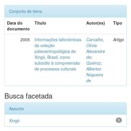
Conjunto de itens:
Data do
Título
Autor(es)
Tipo
documento
2005
Informações tafonômicas
Carvalho,
Artigo
da coleção
Olívia
paleoantropológica de
Alexandre
Xingó, Brasil, como
de
;
subsídio à compreensão
Queiroz,
de processos culturais
Alberico
Nogueira
de
Busca facetada
Assunto
Xingó
1