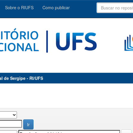
Sobre o RIUFS
Como publicar
al de Sergipe - RI/UFS