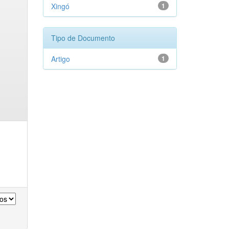
Xingó
1
Tipo de Documento
Artigo
1