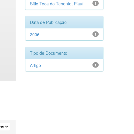
Sítio Toca do Tenente, Piauí
1
Data de Publicação
2006
1
Tipo de Documento
Artigo
1