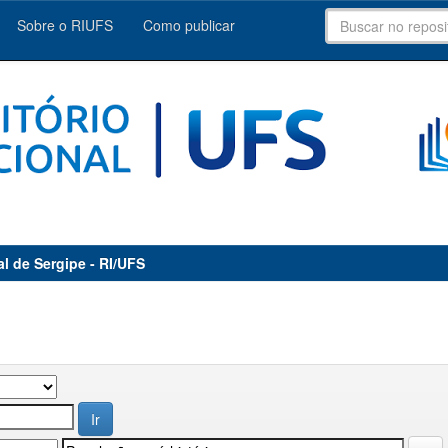
Sobre o RIUFS
Como publicar
al de Sergipe - RI/UFS