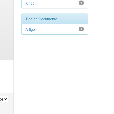
Xingó
1
Tipo de Documento
Artigo
1