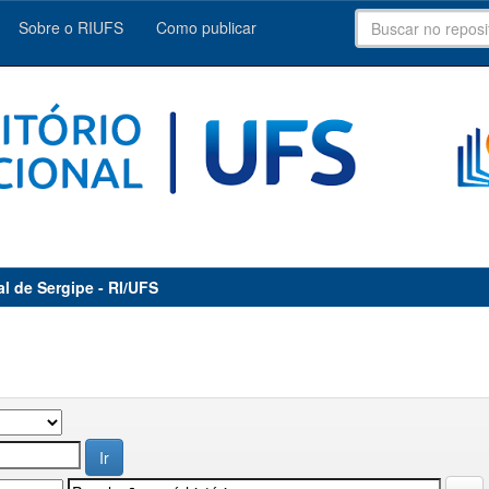
Sobre o RIUFS
Como publicar
al de Sergipe - RI/UFS