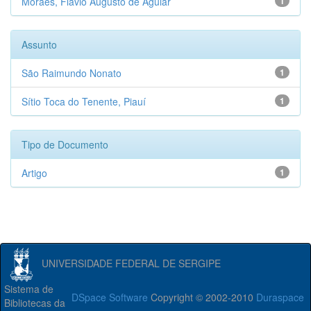
Moraes, Flávio Augusto de Aguiar
1
Assunto
São Raimundo Nonato
1
Sítio Toca do Tenente, Piauí
1
Tipo de Documento
Artigo
1
UNIVERSIDADE FEDERAL DE SERGIPE
Sistema de
DSpace Software
Copyright © 2002-2010
Duraspace
Bibliotecas da