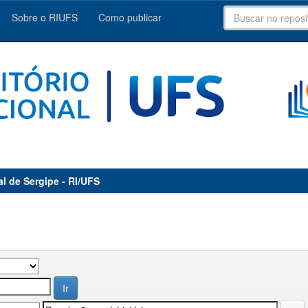
Sobre o RIUFS
Como publicar
al de Sergipe - RI/UFS