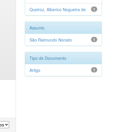
Queiroz, Alberico Nogueira de
1
Assunto
São Raimundo Nonato
1
Tipo de Documento
Artigo
1