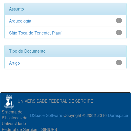
Assunto
Arqueologia
1
Sítio Toca do Tenente, Piauí
1
Tipo de Documento
Artigo
1
UNIVERSIDADE FEDERAL DE SERGIPE
Sistema de
DSpace Software
Copyright © 2002-2010
Duraspace
Bibliotecas da
Universidade
Federal de Sergipe - SIBIUFS