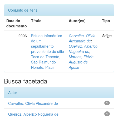
Conjunto de itens:
Data do
Título
Autor(es)
Tipo
documento
2006
Estudo tafonômico
Carvalho, Olívia
Artigo
de um
Alexandre de
;
sepultamento
Queiroz, Alberico
proveniente do sítio
Nogueira de
;
Toca do Tenente,
Moraes, Flávio
São Raimundo
Augusto de
Nonato, Piauí
Aguiar
Busca facetada
Autor
Carvalho, Olívia Alexandre de
1
Queiroz, Alberico Nogueira de
1