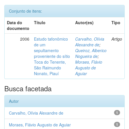
Conjunto de itens:
Data do
Título
Autor(es)
Tipo
documento
2006
Estudo tafonômico
Carvalho, Olívia
Artigo
de um
Alexandre de
;
sepultamento
Queiroz, Alberico
proveniente do sítio
Nogueira de
;
Toca do Tenente,
Moraes, Flávio
São Raimundo
Augusto de
Nonato, Piauí
Aguiar
Busca facetada
Autor
Carvalho, Olívia Alexandre de
1
Moraes, Flávio Augusto de Aguiar
1