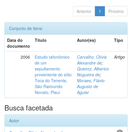
Anterior
1
Próximo
Conjunto de itens:
Data do
Título
Autor(es)
Tipo
documento
2006
Estudo tafonômico
Carvalho, Olívia
Artigo
de um
Alexandre de
;
sepultamento
Queiroz, Alberico
proveniente do sítio
Nogueira de
;
Toca do Tenente,
Moraes, Flávio
São Raimundo
Augusto de
Nonato, Piauí
Aguiar
Busca facetada
Autor