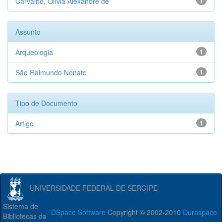
Carvalho, Olívia Alexandre de
1
Assunto
Arqueologia
1
São Raimundo Nonato
1
Tipo de Documento
Artigo
1
UNIVERSIDADE FEDERAL DE SERGIPE
Sistema de
DSpace Software
Copyright © 2002-2010
Duraspace
Bibliotecas da