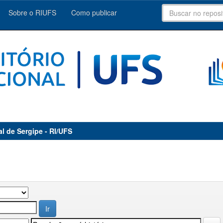
Sobre o RIUFS
Como publicar
al de Sergipe - RI/UFS