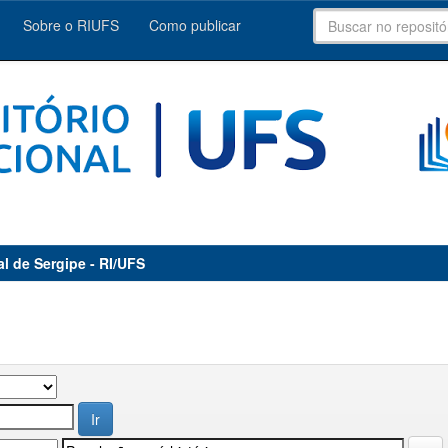
Sobre o RIUFS
Como publicar
al de Sergipe - RI/UFS