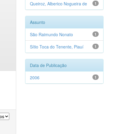
Queiroz, Alberico Nogueira de
1
Assunto
São Raimundo Nonato
1
Sítio Toca do Tenente, Piauí
1
Data de Publicação
2006
1