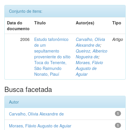
Conjunto de itens:
Data do
Título
Autor(es)
Tipo
documento
2006
Estudo tafonômico
Carvalho, Olívia
Artigo
de um
Alexandre de
;
sepultamento
Queiroz, Alberico
proveniente do sítio
Nogueira de
;
Toca do Tenente,
Moraes, Flávio
São Raimundo
Augusto de
Nonato, Piauí
Aguiar
Busca facetada
Autor
Carvalho, Olívia Alexandre de
1
Moraes, Flávio Augusto de Aguiar
1