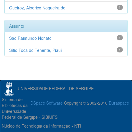
Queiroz, Alberico Nogueira de
1
Assunto
São Raimundo Nonato
1
Sítio Toca do Tenente, Piauí
1
UNIVERSIDADE FEDERAL DE SERGIPE
Sistema de
DSpace Software
Copyright © 2002-2010
Duraspace
Bibliotecas da
Universidade
Federal de Sergipe - SIBIUFS
Núcleo de Tecnologia da Informação - NTI