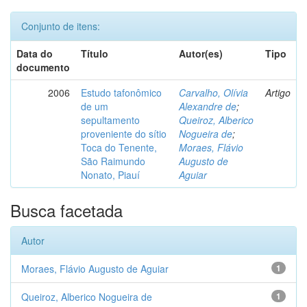
Conjunto de itens:
Data do
Título
Autor(es)
Tipo
documento
2006
Estudo tafonômico
Carvalho, Olívia
Artigo
de um
Alexandre de
;
sepultamento
Queiroz, Alberico
proveniente do sítio
Nogueira de
;
Toca do Tenente,
Moraes, Flávio
São Raimundo
Augusto de
Nonato, Piauí
Aguiar
Busca facetada
Autor
Moraes, Flávio Augusto de Aguiar
1
Queiroz, Alberico Nogueira de
1